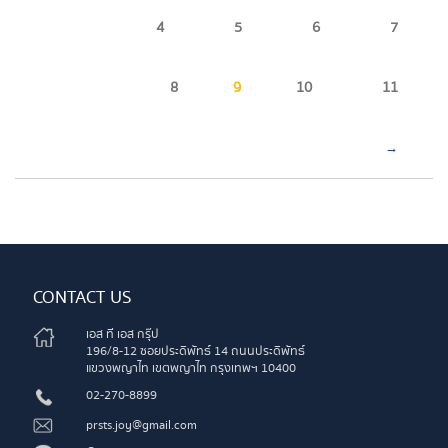
4
5
6
7
8
9
10
11
→
CONTACT US
เอส ที เอส กรุ๊ป
196/8-12 ซอยประดิพัทธ์ 14 ถนนประดิพัทธ์
แขวงพญาไท เขตพญาไท กรุงเทพฯ 10400
02-270-8899
prsts.joy@gmail.com