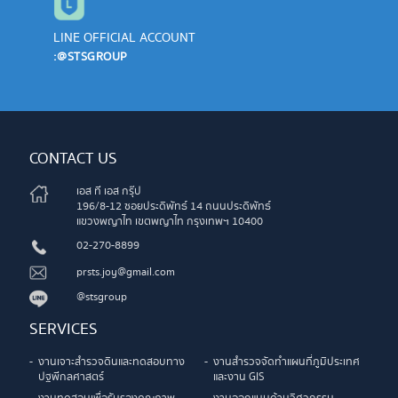
LINE OFFICIAL ACCOUNT
:@STSGROUP
CONTACT US
เอส ที เอส กรุ๊ป
196/8-12 ซอยประดิพัทธ์ 14 ถนนประดิพัทธ์
แขวงพญาไท เขตพญาไท กรุงเทพฯ 10400
02-270-8899
prsts.joy@gmail.com
@stsgroup
SERVICES
งานเจาะสำรวจดินและทดสอบทาง
งานสำรวจจัดทำแผนที่ภูมิประเทศ
ปฐพีกลศาสตร์
และงาน GIS