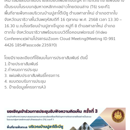
เหมาะสมและออกแบบรายละเอี
ยดเพื่อแก้ไขปัญหาการกั
ดเซาะชายฝั่งอย่าง
เป็นระบบในระบ
บกลุ่มหาดหลักทะเลอ่าวไทยตอนล่
าง (T6) ระยะที่ 1
พื้นที่ชายฝั่งทะเลบริเวณบ้านปู
ลาโต๊ะบีซู ตำบลศาลาใหม่ อำเภอตากใบ
จังหวัดนราธิวาส
ในวันพฤหัสบดีที่ 16 ตุลาคม พ.ศ. 2568 เวลา 13.30 –
16.30 น.
ณ โรงเรียนบ้านปูลาเจ๊ะมูดอ หมู่ที่ 8 ตำบลศาลาใหม่ อำเภอ
ตากใบ จังหวัดนราธิวาส
พร้อมระบบวิดีโอคอนเฟอเรนซ์ (Video
Conference) ผ่านโปรแกรม Zoom Cloud Meeting
(Meeting ID: 991
4426 1854 Passcode: 235970)
โดยมีรายละเอียดที่ใช้
แนบในการประชาสัมพันธ์ ดังนี้
1. ป้ายประชาสัมพั
นธ์
2. กำหนดการประชุม
3. แผ่นพับประชาสั
มพันธ์โครงการ
4. แบบตอบรั
บการประชุม
5. ป้ายข้อมู
ลโครงการ A3