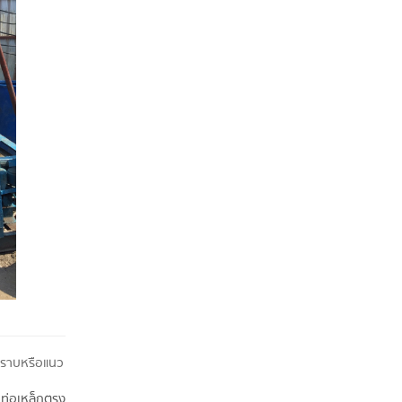
นวราบหรือแนว
ับท่อเหล็กตรง